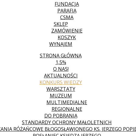
FUNDACJA
PARAFIA
CSMA
SKLEP
ZAMÓWIENIE
KOSZYK
WYNAJEM
STRONA GŁÓWNA
1,5%
O NAS!
AKTUALNOŚCI
KONKURS WIEDZY
WARSZTATY
MUZEUM
MULTIMEDIALNE
REGIONALNE
DO POBRANIA
STANDARDY OCHRONY MAŁOLETNICH
ANIA RÓŻAŃCOWE BŁOGOSŁAWIONEGO KS. JERZEGO POPIE
POSŁANIEC KSIĘDZA JERZEGO