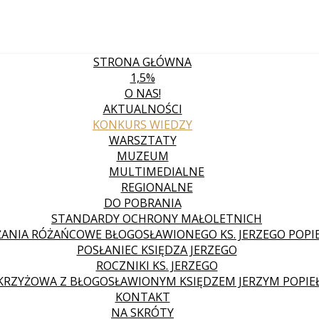
STRONA GŁÓWNA
1,5%
O NAS!
AKTUALNOŚCI
KONKURS WIEDZY
WARSZTATY
MUZEUM
MULTIMEDIALNE
REGIONALNE
DO POBRANIA
STANDARDY OCHRONY MAŁOLETNICH
ANIA RÓŻAŃCOWE BŁOGOSŁAWIONEGO KS. JERZEGO POPIE
POSŁANIEC KSIĘDZA JERZEGO
ROCZNIKI KS. JERZEGO
KRZYŻOWA Z BŁOGOSŁAWIONYM KSIĘDZEM JERZYM POPIE
KONTAKT
NA SKRÓTY