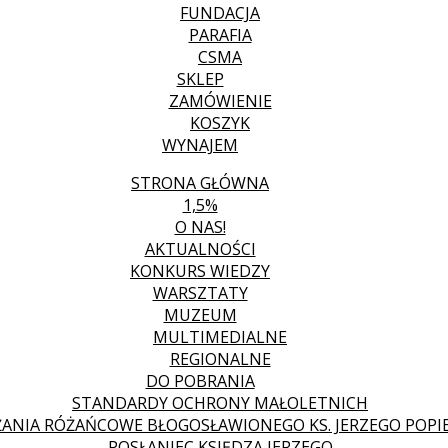
FUNDACJA
PARAFIA
CSMA
SKLEP
ZAMÓWIENIE
KOSZYK
WYNAJEM
STRONA GŁÓWNA
1,5%
O NAS!
AKTUALNOŚCI
KONKURS WIEDZY
WARSZTATY
MUZEUM
MULTIMEDIALNE
REGIONALNE
DO POBRANIA
STANDARDY OCHRONY MAŁOLETNICH
ANIA RÓŻAŃCOWE BŁOGOSŁAWIONEGO KS. JERZEGO POPIE
POSŁANIEC KSIĘDZA JERZEGO