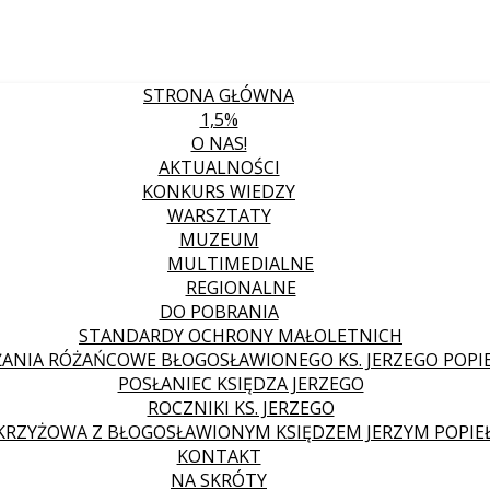
STRONA GŁÓWNA
1,5%
O NAS!
AKTUALNOŚCI
KONKURS WIEDZY
WARSZTATY
MUZEUM
MULTIMEDIALNE
REGIONALNE
DO POBRANIA
STANDARDY OCHRONY MAŁOLETNICH
ANIA RÓŻAŃCOWE BŁOGOSŁAWIONEGO KS. JERZEGO POPIE
POSŁANIEC KSIĘDZA JERZEGO
ROCZNIKI KS. JERZEGO
KRZYŻOWA Z BŁOGOSŁAWIONYM KSIĘDZEM JERZYM POPIE
KONTAKT
NA SKRÓTY