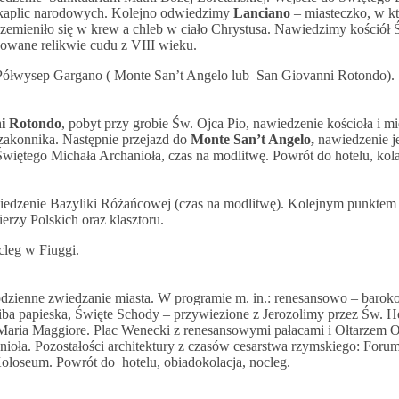
o kaplic narodowych. Kolejno odwiedzimy
Lanciano
– miasteczko, w k
zemieniło się w krew a chleb w ciało Chrystusa. Nawiedzimy kościół 
howane relikwie cudu z VIII wieku.
a Półwysep Gargano ( Monte San’t Angelo lub San Giovanni Rotondo).
i Rotondo
, pobyt przy grobie Św. Ojca Pio, nawiedzenie kościoła i mi
zakonnika. Następnie przejazd do
Monte San’t Angelo,
nawiedzenie j
więtego Michała Archanioła, czas na modlitwę. Powrót do hotelu, kolac
iedzenie Bazyliki Różańcowej (czas na modlitwę). Kolejnym punktem
erzy Polskich oraz klasztoru.
cleg w Fiuggi.
odzienne zwiedzanie miasta. W programie m. in.: renesansowo – baro
ziba papieska, Święte Schody – przywiezione z Jerozolimy przez Św. H
 Maria Maggiore. Plac Wenecki z renesansowymi pałacami i Ołtarzem 
ioła. Pozostałości architektury z czasów cesarstwa rzymskiego: Forum
oseum. Powrót do hotelu, obiadokolacja, nocleg.