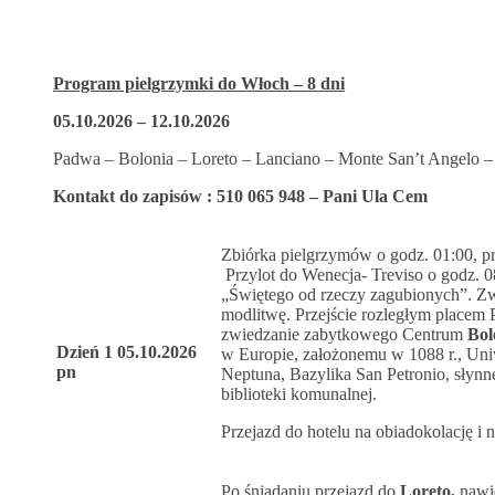
Program pielgrzymki do Włoch – 8 dni
05.10.2026 – 12.10.2026
Padwa – Bolonia – Loreto – Lanciano – Monte San’t Angelo 
Kontakt do zapisów : 510 065 948 – Pani Ula Cem
Zbiórka pielgrzymów o godz. 01:00, p
Przylot do Wenecja- Treviso o godz. 0
„Świętego od rzeczy zagubionych”. Zwi
modlitwę. Przejście rozległym placem P
zwiedzanie zabytkowego Centrum
Bol
Dzień 1 05.10.2026
w Europie, założonemu w 1088 r., Uni
pn
Neptuna, Bazylika San Petronio, słynn
biblioteki komunalnej.
Przejazd do hotelu na obiadokolację i n
Po śniadaniu przejazd do
Loreto,
nawi