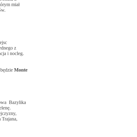
tórym miał
Św.
ejsc
ednego z
ja i nocleg.
 będzie
Monte
kowa Bazylika
elenę.
Ojczyzny,
 Trajana,