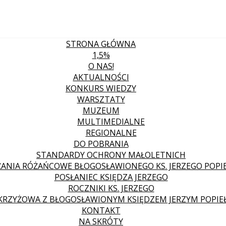
STRONA GŁÓWNA
1,5%
O NAS!
AKTUALNOŚCI
KONKURS WIEDZY
WARSZTATY
MUZEUM
MULTIMEDIALNE
REGIONALNE
DO POBRANIA
STANDARDY OCHRONY MAŁOLETNICH
ANIA RÓŻAŃCOWE BŁOGOSŁAWIONEGO KS. JERZEGO POPIE
POSŁANIEC KSIĘDZA JERZEGO
ROCZNIKI KS. JERZEGO
KRZYŻOWA Z BŁOGOSŁAWIONYM KSIĘDZEM JERZYM POPIE
KONTAKT
NA SKRÓTY