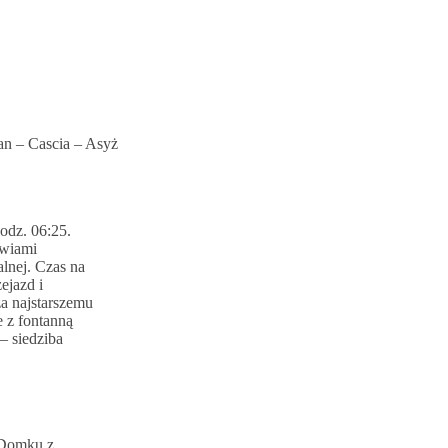
n – Cascia – Asyż
odz. 06:25.
kwiami
lnej. Czas na
ejazd i
za najstarszemu
 z fontanną
– siedziba
 Domku z