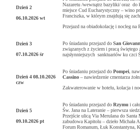
Nazaretu /wewnątrz bazyliki/ oraz d
Dzień 2
miejsce Cud Eucharystyczny – wino pr
Franciszka, w którym znajdują się zac
06.10.2026 wt
Przejazd na obiadokolację i nocleg n
Po śniadaniu przejazd do
San Giovann
Dzień 3
związanych z życiem i pracą świętego 
07.10.2026 śr
najsłynniejszych sanktuariów ku czci Ś
Po śniadaniu przejazd do
Pompei
, naw
Dzień 4 08.10.2026
Cassino
– nawiedzenie cmentarza żołni
czw
Zakwaterowanie w hotelu, kolacja i no
Po śniadaniu przejazd do
Rzymu
i cał
Św. Jana na Lateranie – pierwsza sied
Dzień 5
Przejście ulicą Via Merulana do Santa
09.10.2026 pt
zabudowa Kapitolu – dzieło Michała An
Forum Romanum, Łuk Konstantyna, Kol