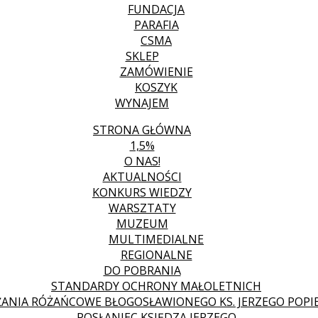
FUNDACJA
PARAFIA
CSMA
SKLEP
ZAMÓWIENIE
KOSZYK
WYNAJEM
STRONA GŁÓWNA
1,5%
O NAS!
AKTUALNOŚCI
KONKURS WIEDZY
WARSZTATY
MUZEUM
MULTIMEDIALNE
REGIONALNE
DO POBRANIA
STANDARDY OCHRONY MAŁOLETNICH
ANIA RÓŻAŃCOWE BŁOGOSŁAWIONEGO KS. JERZEGO POPIE
POSŁANIEC KSIĘDZA JERZEGO