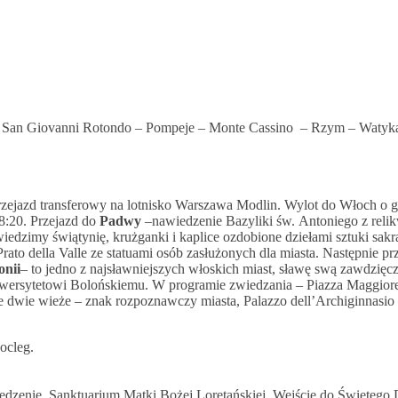
– San Giovanni Rotondo – Pompeje – Monte Cassino – Rzym – Watyka
rzejazd transferowy na lotnisko Warszawa Modlin. Wylot do Włoch o g
8:20. Przejazd do
Padwy
–nawiedzenie Bazyliki św. Antoniego z reli
edzimy świątynię, krużganki i kaplice ozdobione dziełami sztuki sakra
rato della Valle ze statuami osób zasłużonych dla miasta. Następnie prz
onii
– to jedno z najsławniejszych włoskich miast, sławę swą zawdzięc
wersytetowi Bolońskiemu. W programie zwiedzania – Piazza Maggiore
e dwie wieże – znak rozpoznawczy miasta, Palazzo dell’Archiginnasio 
ocleg.
edzenie Sanktuarium Matki Bożej Loretańskiej. Wejście do Świętego