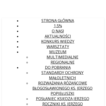
STRONA GŁÓWNA
1,5%
O NAS!
AKTUALNOŚCI
KONKURS WIEDZY
WARSZTATY
MUZEUM
MULTIMEDIALNE
REGIONALNE
DO POBRANIA
STANDARDY OCHRONY
MAŁOLETNICH
ROZWAŻANIA RÓŻAŃCOWE
BŁOGOSŁAWIONEGO KS. JERZEGO
POPIEŁUSZKI
POSŁANIEC KSIĘDZA JERZEGO
ROCZNIKI KS. JERZEGO