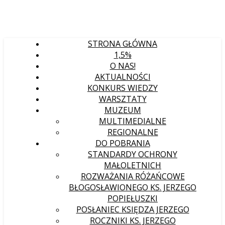
STRONA GŁÓWNA
1,5%
O NAS!
AKTUALNOŚCI
KONKURS WIEDZY
WARSZTATY
MUZEUM
MULTIMEDIALNE
REGIONALNE
DO POBRANIA
STANDARDY OCHRONY
MAŁOLETNICH
ROZWAŻANIA RÓŻAŃCOWE
BŁOGOSŁAWIONEGO KS. JERZEGO
POPIEŁUSZKI
POSŁANIEC KSIĘDZA JERZEGO
ROCZNIKI KS. JERZEGO